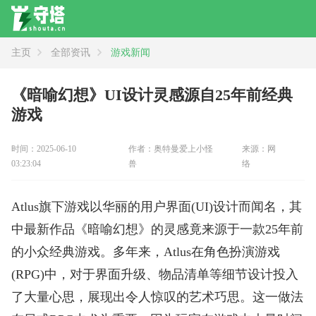
主页
全部资讯
游戏新闻
资讯
全部
新闻
攻略
评测
《暗喻幻想》UI设计灵感源自25年前经典
游戏
时间：2025-06-10
作者：奥特曼爱上小怪
来源：网
03:23:04
兽
络
Atlus旗下游戏以华丽的用户界面(UI)设计而闻名，其
中最新作品《暗喻幻想》的灵感竟来源于一款25年前
的小众经典游戏。多年来，Atlus在角色扮演游戏
(RPG)中，对于界面升级、物品清单等细节设计投入
了大量心思，展现出令人惊叹的艺术巧思。这一做法