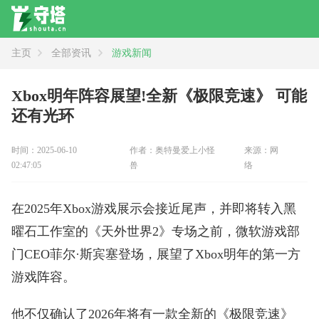
主页
全部资讯
游戏新闻
资讯
全部
新闻
攻略
评测
Xbox明年阵容展望!全新《极限竞速》 可能
还有光环
时间：2025-06-10
作者：奥特曼爱上小怪
来源：网
02:47:05
兽
络
在2025年Xbox游戏展示会接近尾声，并即将转入黑
曜石工作室的《天外世界2》专场之前，微软游戏部
门CEO菲尔·斯宾塞登场，展望了Xbox明年的第一方
游戏阵容。
他不仅确认了2026年将有一款全新的《极限竞速》