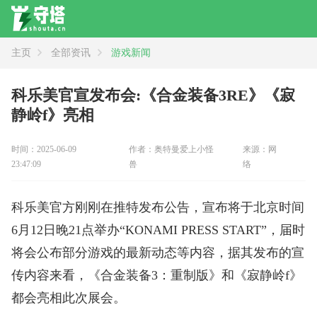
主页
全部资讯
游戏新闻
资讯
全部
新闻
攻略
评测
科乐美官宣发布会:《合金装备3RE》《寂
静岭f》亮相
时间：2025-06-09
作者：奥特曼爱上小怪
来源：网
23:47:09
兽
络
科乐美官方刚刚在推特发布公告，宣布将于北京时间
6月12日晚21点举办“KONAMI PRESS START”，届时
将会公布部分游戏的最新动态等内容，据其发布的宣
传内容来看，《合金装备3：重制版》和《寂静岭f》
都会亮相此次展会。