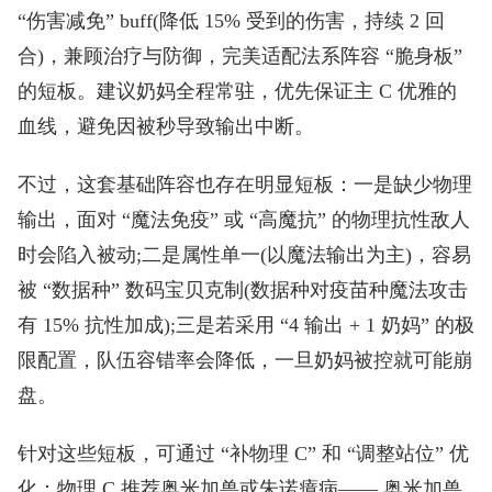
“伤害减免” buff(降低 15% 受到的伤害，持续 2 回
合)，兼顾治疗与防御，完美适配法系阵容 “脆身板”
的短板。建议奶妈全程常驻，优先保证主 C 优雅的
血线，避免因被秒导致输出中断。
不过，这套基础阵容也存在明显短板：一是缺少物理
输出，面对 “魔法免疫” 或 “高魔抗” 的物理抗性敌人
时会陷入被动;二是属性单一(以魔法输出为主)，容易
被 “数据种” 数码宝贝克制(数据种对疫苗种魔法攻击
有 15% 抗性加成);三是若采用 “4 输出 + 1 奶妈” 的极
限配置，队伍容错率会降低，一旦奶妈被控就可能崩
盘。
针对这些短板，可通过 “补物理 C” 和 “调整站位” 优
化：物理 C 推荐奥米加兽或朱诺癔病—— 奥米加兽