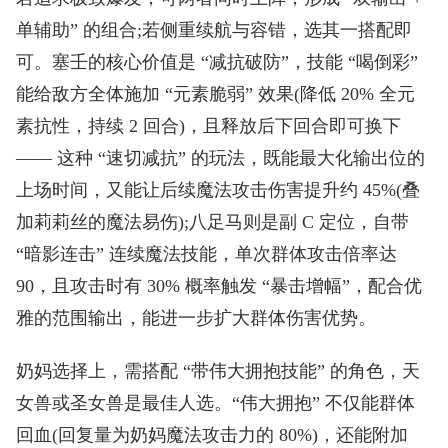
单辅助” 的组合;若侧重续航与容错，选其一搭配即
可。塞壬的核心价值是 “减抗破防”，技能 “喝倒彩”
能给敌方全体施加 “元素脆弱” 效果(降低 20% 全元
素抗性，持续 2 回合)，且释放后下回合即可换下
—— 这种 “速切减抗” 的玩法，既能最大化输出位的
上场时间，又能让后续魔法攻击伤害提升约 45%(叠
加莉莉丝的魔法易伤);八足马则是副 C 定位，自带
“暗影连击” 连续魔法技能，单次群体攻击倍率达
90，且攻击时有 30% 概率触发 “暴击增幅”，配合优
雅的范围输出，能进一步扩大群体伤害优势。
奶妈选择上，需搭配 “带伟大拥抱技能” 的角色，天
女兽或圣女兽是最佳人选。“伟大拥抱” 不仅能群体
回血(回复量为奶妈魔法攻击力的 80%)，还能附加