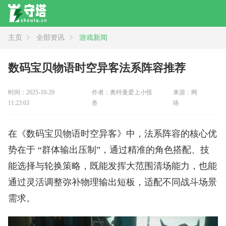
主页
全部资讯
游戏新闻
资讯
全部
新闻
攻略
评测
数码宝贝物语时空异客法系阵容推荐
时间：2025-10-20
作者：奥特曼爱上小怪
来源：网
11:23:03
兽
络
在《数码宝贝物语时空异客》中，法系阵容的核心优
势在于 “群体输出压制”，通过精准的角色搭配、技
能选择与轮换策略，既能发挥大范围清场能力，也能
通过灵活调整弥补物理输出短板，适配不同战斗场景
需求。