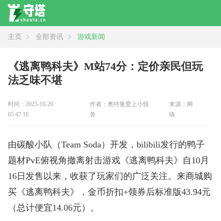
主页
全部资讯
游戏新闻
资讯
全部
新闻
攻略
评测
《逃离鸭科夫》M站74分：定价亲民但玩
法乏味不堪
时间：2025-10-20
作者：奥特曼爱上小怪
来源：网
05:47:10
兽
络
由碳酸小队（Team Soda）开发，bilibili发行的鸭子
题材PvE俯视角撤离射击游戏《逃离鸭科夫》自10月
16日发售以来，收获了玩家们的广泛关注。来商城购
买《逃离鸭科夫》，金币折扣+领券后标准版43.94元
（总计便宜14.06元）。