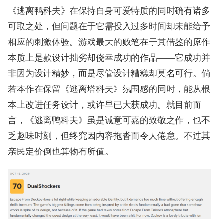
《逃离鸭科夫》在保持自身可爱特质的同时确有诸多
可取之处，但问题在于它需投入过多时间却未能给予
相应的刺激体验。游戏最大的败笔在于其借鉴的原作
本质上是款设计拙劣却侥幸成功的作品——它成功并
非因为设计精妙，而是尽管设计糟糕却莫名可行。倘
若本作在保留《逃离塔科夫》氛围感的同时，能从根
本上改进任务设计，或许早已大获成功。就目前而
言，《逃离鸭科夫》虽是诚意可嘉的致敬之作，也不
乏趣味时刻，但终究因内容拖沓而令人倦怠。不过其
亲民定价倒也算物有所值。