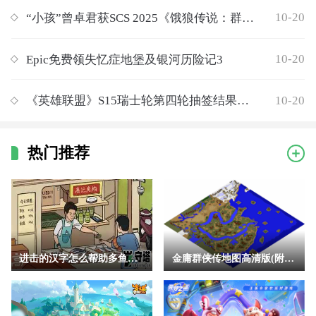
10-20
“小孩”曾卓君获SCS 2025《饿狼传说：群狼之城》年度总冠军！实在太传奇
10-20
Epic免费领失忆症地堡及银河历险记3
10-20
《英雄联盟》S15瑞士轮第四轮抽签结果公开！你是否满意？
热门推荐
进击的汉字怎么帮助多鱼完成挑战 进击的汉字助人为乐帮助多鱼完
金庸群侠传地图高清版(附地点详细坐标)