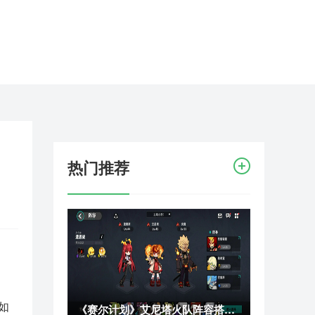
热门推荐
如
《赛尔计划》艾尼塔火队阵容搭配及推图思路攻略