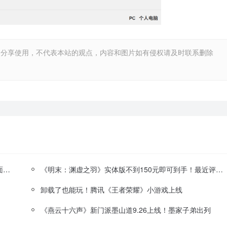
和分享使用，不代表本站的观点，内容和图片如有侵权请及时联系删除
《消逝的光芒 困兽》M站玩家评分8.4分：完美传承画面精美
《明末：渊虚之羽》实体版不到150元即可到手！最近评测特别好评
卸载了也能玩！腾讯《王者荣耀》小游戏上线
《燕云十六声》新门派墨山道9.26上线！墨家子弟出列