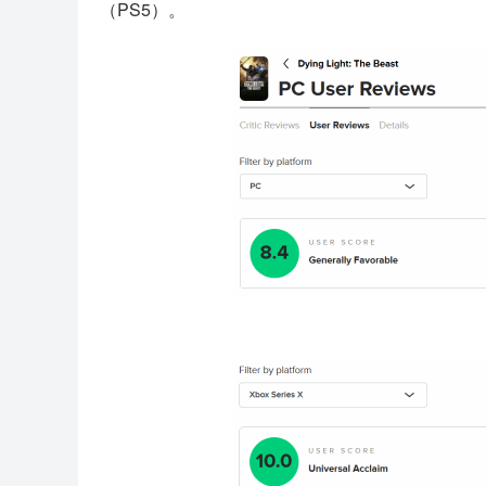
（PS5）。