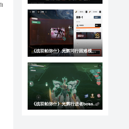
自
《战双帕弥什》光辉同行困难模式SSS通关攻略
《战双帕弥什》光辉行进者boss秒杀逃课攻略