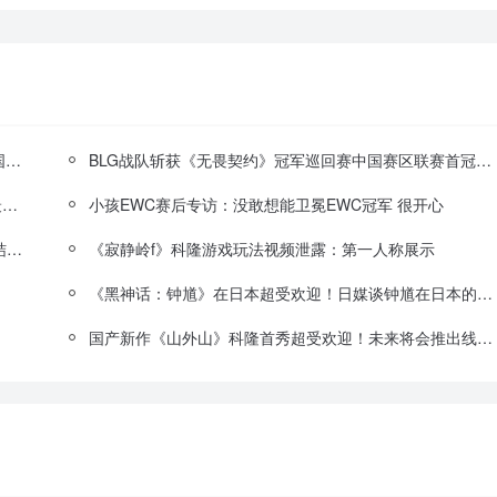
盘点6款本该有却没有DLC的游戏！《塞尔达传说：王国之泪》在列
BLG战队斩获《无畏契约》冠军巡回赛中国赛区联赛首冠！whzy荣获总决赛FMVP
《丝之歌》定档后《空洞骑士》同时在线峰值创新高 最高近4万！
小孩EWC赛后专访：没敢想能卫冕EWC冠军 很开心
《合金装备3：重制版》有趣彩蛋：海报上的泳装偶像结婚生子了!
《寂静岭f》科隆游戏玩法视频泄露：第一人称展示
《黑神话：钟馗》在日本超受欢迎！日媒谈钟馗在日本的历史
国产新作《山外山》科隆首秀超受欢迎！未来将会推出线上试玩版