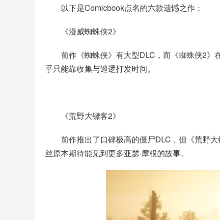
以下是Comicbook点名的六款遗憾之作：
《漫威蜘蛛侠2》
前作《蜘蛛侠》有大型DLC，而《蜘蛛侠2
乎只能靠收集与巡逻打发时间。
《荒野大镖客2》
前作推出了口碑极高的僵尸DLC，但《荒野
丝原本期待能见到更多亚瑟·摩根的故事。