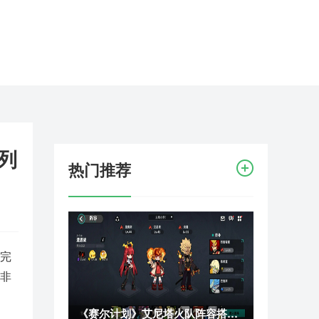
列
热门推荐
加完
并非
《赛尔计划》艾尼塔火队阵容搭配及推图思路攻略