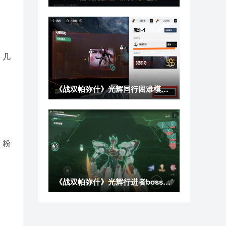
，几
《战双帕弥什》光辉同行困难模式SSS通关攻略
。粉
《战双帕弥什》光辉行进者boss秒杀逃课攻略