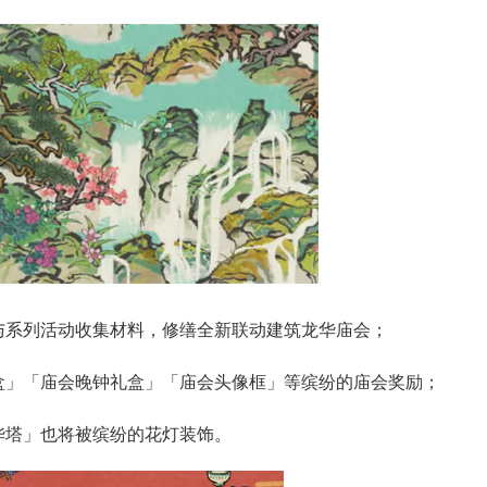
与系列活动收集材料，修缮全新联动建筑龙华庙会；
盒」「庙会晚钟礼盒」「庙会头像框」等缤纷的庙会奖励；
华塔」也将被缤纷的花灯装饰。