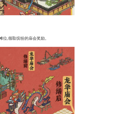
摊位,领取缤纷的庙会奖励。