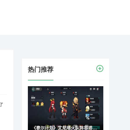
热门推荐
了
《赛尔计划》艾尼塔火队阵容搭配及推图思路攻略