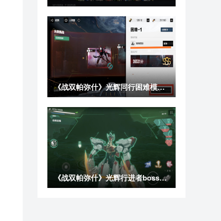
《战双帕弥什》光辉同行困难模式SSS通关攻略
《战双帕弥什》光辉行进者boss秒杀逃课攻略