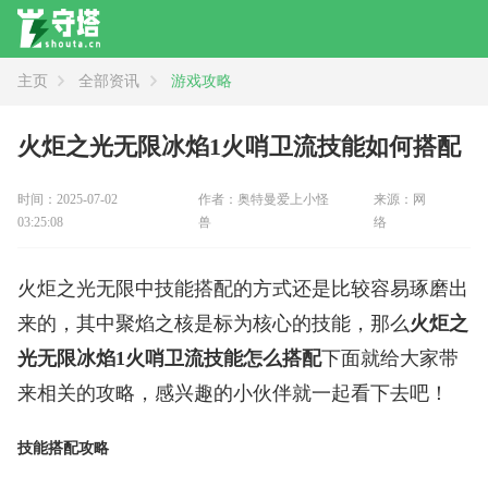
主页
全部资讯
游戏攻略
资讯
全部
新闻
攻略
评测
火炬之光无限冰焰1火哨卫流技能如何搭配
时间：2025-07-02
作者：奥特曼爱上小怪
来源：网
03:25:08
兽
络
火炬之光无限中技能搭配的方式还是比较容易琢磨出
来的，其中聚焰之核是标为核心的技能，那么
火炬之
光无限冰焰1火哨卫流技能怎么搭配
下面就给大家带
来相关的攻略，感兴趣的小伙伴就一起看下去吧！
技能搭配攻略