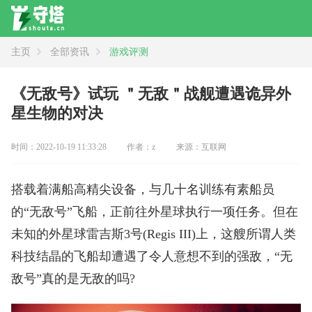
主页
全部资讯
游戏评测
资讯
全部
新闻
攻略
评测
《无敌号》试玩 ＂无敌＂战舰遭遇诡异外
星生物的对决
时间：2022-10-19 11:33:28
作者：z
来源：互联网
搭载着满船高精尖设备，与几十名训练有素船员
的“无敌号”飞船，正前往外星球执行一项任务。但在
未知的外星球雷吉斯3号(Regis III)上，这艘所谓人类
科技结晶的飞船却遭遇了令人意想不到的强敌，“无
敌号”真的是无敌的吗?