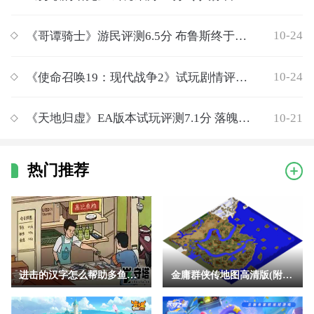
10-24
《哥谭骑士》游民评测6.5分 布鲁斯终于见到了他的父母
10-24
《使命召唤19：现代战争2》试玩剧情评测8.4分：过瘾的开胃菜
10-21
《天地归虚》EA版本试玩评测7.1分 落魄掌门的修仙逆袭之路
热门推荐
进击的汉字怎么帮助多鱼完成挑战 进击的汉字助人为乐帮助多鱼完
金庸群侠传地图高清版(附地点详细坐标)