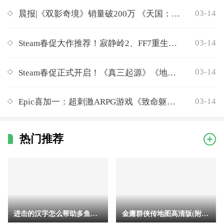
03-14
晨报|《双影奇境》销量破200万 《天国：拯救2》1.2版更新上线 《赛博朋克2077》Steam新史低
03-14
Steam春促大作推荐！寂静岭2、FF7重生等迎来好价
03-14
Steam春促正式开启！《真三起源》《地平线5》等大作打折
03-14
Epic喜加一：超刺激ARPG游戏《致命躯壳》免费领！
热门推荐
进击的汉字怎么帮助多鱼完成挑战 进击的汉字助人为乐帮助多鱼完
金庸群侠传地图高清版(附地点详细坐标)