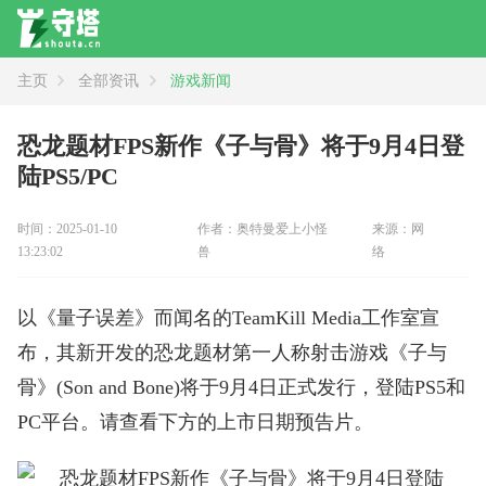
主页
全部资讯
游戏新闻
资讯
全部
新闻
攻略
评测
恐龙题材FPS新作《子与骨》将于9月4日登
陆PS5/PC
时间：2025-01-10
作者：奥特曼爱上小怪
来源：网
13:23:02
兽
络
以《量子误差》而闻名的TeamKill Media工作室宣
布，其新开发的恐龙题材第一人称射击游戏《子与
骨》(Son and Bone)将于9月4日正式发行，登陆PS5和
PC平台。请查看下方的上市日期预告片。