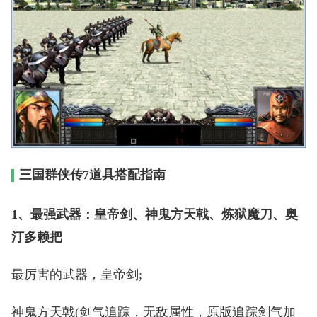
三国群侠传7道具搭配指南
1、最强武器：皇帝剑、神鬼方天戟、炼狱魔刀、奥
汀多赖把
最厉害的武器，皇帝剑;
神鬼方天戟(剑气追踪，无敌属性，原版追踪剑气加