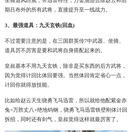
坐骑追风白凰，带迅雷特性，万金油适合除赵云和后
期吕布外的所有武将，直接提升至一线战力。
3、最强道具：九天玄铁(回血)
不过需要注意的是，在三国群英传7中武器、坐骑、
道具厉不厉害是要和武将自身搭配起来的。
皇叔基本不用九天玄铁，除非是买东西的后方武将，
因为觉得计回比体回要强。当然体回肯定省心一点，
计回你就得放技能。
比如给赵云天生骁勇飞马迅雷，所以就给他配紫金赤
兔+万胜丈八+绝地钨钢，骁勇飞马迅雷铁壁刚体计回
拆招，同时还有剑气，皇叔觉得这样就最厉害了。