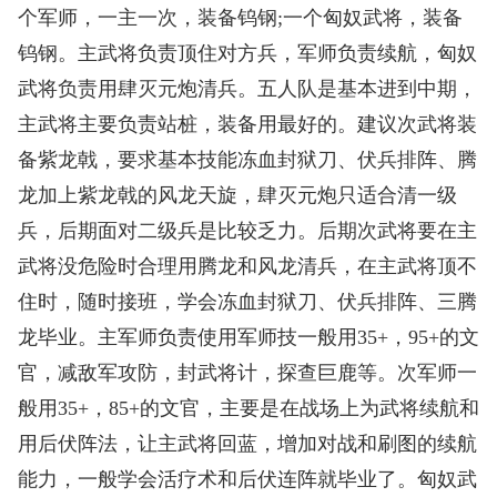
个军师，一主一次，装备钨钢;一个匈奴武将，装备
钨钢。主武将负责顶住对方兵，军师负责续航，匈奴
武将负责用肆灭元炮清兵。五人队是基本进到中期，
主武将主要负责站桩，装备用最好的。建议次武将装
备紫龙戟，要求基本技能冻血封狱刀、伏兵排阵、腾
龙加上紫龙戟的风龙天旋，肆灭元炮只适合清一级
兵，后期面对二级兵是比较乏力。后期次武将要在主
武将没危险时合理用腾龙和风龙清兵，在主武将顶不
住时，随时接班，学会冻血封狱刀、伏兵排阵、三腾
龙毕业。主军师负责使用军师技一般用35+，95+的文
官，减敌军攻防，封武将计，探查巨鹿等。次军师一
般用35+，85+的文官，主要是在战场上为武将续航和
用后伏阵法，让主武将回蓝，增加对战和刷图的续航
能力，一般学会活疗术和后伏连阵就毕业了。匈奴武